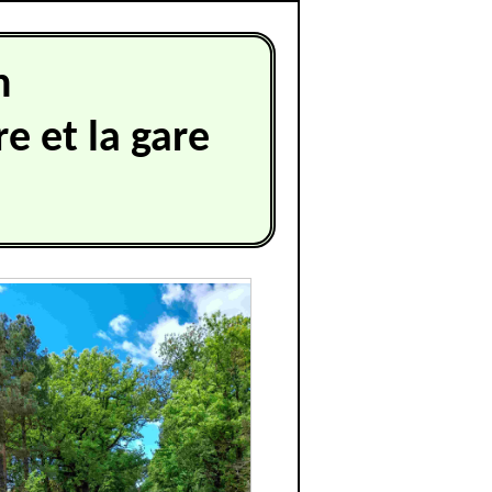
n
e et la gare